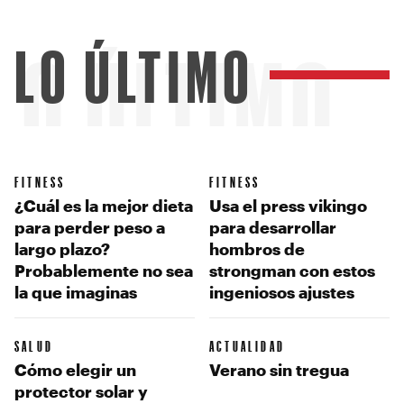
LO ÚLTIMO
LO ÚLTIMO
FITNESS
FITNESS
¿Cuál es la mejor dieta
Usa el press vikingo
para perder peso a
para desarrollar
largo plazo?
hombros de
Probablemente no sea
strongman con estos
la que imaginas
ingeniosos ajustes
SALUD
ACTUALIDAD
Cómo elegir un
Verano sin tregua
protector solar y