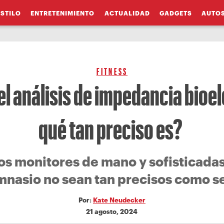
ESTILO
ENTRETENIMIENTO
ACTUALIDAD
GADGETS
AUTO
FITNESS
el análisis de impedancia bioel
qué tan preciso es?
os monitores de mano y sofisticada
mnasio no sean tan precisos como s
Por:
Kate Neudecker
21 agosto, 2024