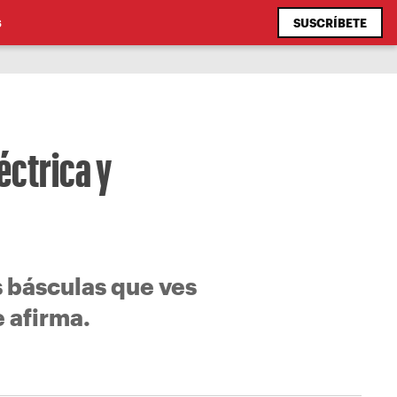
SUSCRÍBETE
S
éctrica y
s básculas que ves
e afirma.