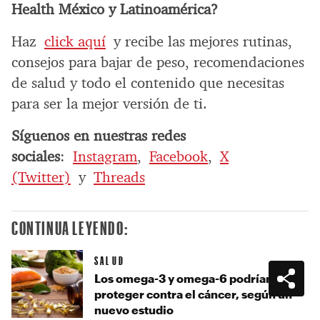
Health México y Latinoamérica?
Haz
click aquí
y recibe las mejores rutinas,
consejos para bajar de peso, recomendaciones
de salud y todo el contenido que necesitas
para ser la mejor versión de ti.
Síguenos en nuestras redes
sociales
:
Instagram
,
Facebook
,
X
(Twitter)
y
Threads
CONTINUA LEYENDO:
SALUD
Los omega-3 y omega-6 podrían
proteger contra el cáncer, según un
nuevo estudio