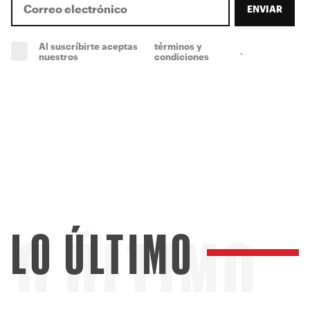
ENVIAR
Al suscríbirte aceptas
términos y
.
(obligatorio)
nuestros
condiciones
LO ÚLTIMO
LO ÚLTIMO