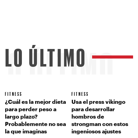
LO ÚLTIMO
LO ÚLTIMO
FITNESS
FITNESS
¿Cuál es la mejor dieta
Usa el press vikingo
para perder peso a
para desarrollar
largo plazo?
hombros de
Probablemente no sea
strongman con estos
la que imaginas
ingeniosos ajustes