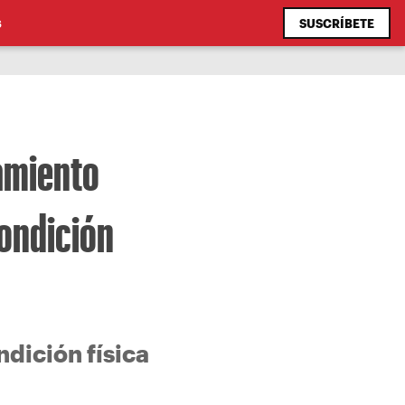
SUSCRÍBETE
S
amiento
ondición
ndición física