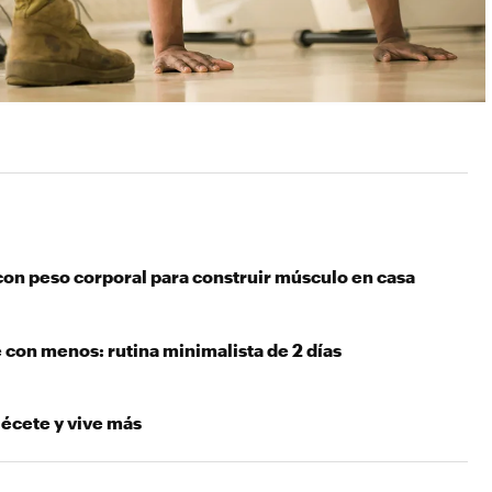
con peso corporal para construir músculo en casa
 con menos: rutina minimalista de 2 días
lécete y vive más