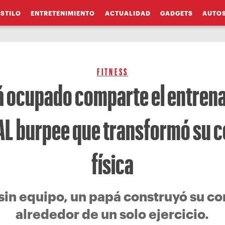
ESTILO
ENTRETENIMIENTO
ACTUALIDAD
GADGETS
AUTO
FITNESS
á ocupado comparte el entren
AL burpee que transformó su c
física
sin equipo, un papá construyó su co
alrededor de un solo ejercicio.