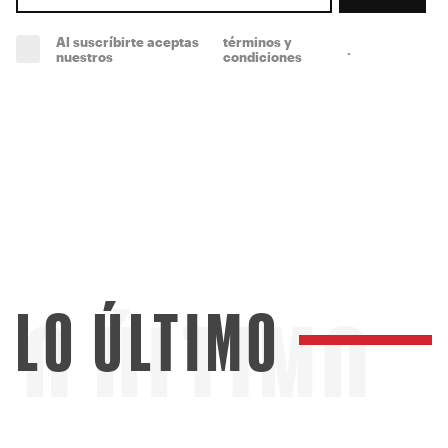
Al suscríbirte aceptas
términos y
.
(obligatorio)
nuestros
condiciones
LO ÚLTIMO
LO ÚLTIMO