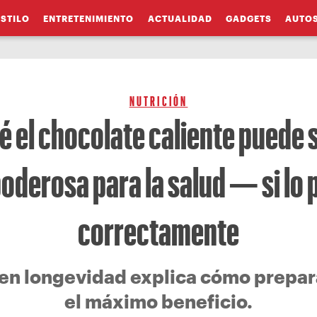
ESTILO
ENTRETENIMIENTO
ACTUALIDAD
GADGETS
AUTO
NUTRICIÓN
é el chocolate caliente puede 
oderosa para la salud — si lo
correctamente
 en longevidad explica cómo prepar
el máximo beneficio.