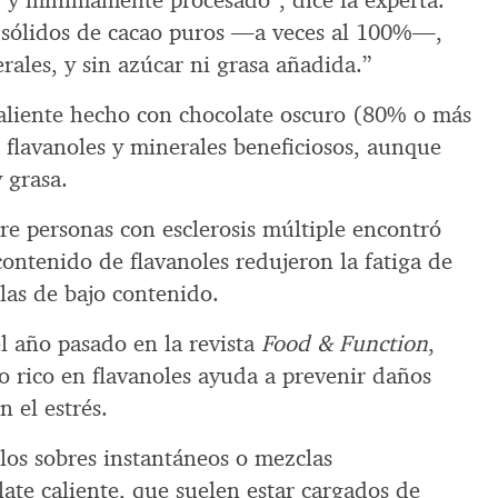
d y mínimamente procesado”, dice la experta.
 sólidos de cacao puros —a veces al 100%—,
erales, y sin azúcar ni grasa añadida.”
aliente hecho con chocolate oscuro (80% o más
 flavanoles y minerales beneficiosos, aunque
 grasa.
re personas con esclerosis múltiple encontró
contenido de flavanoles redujeron la fatiga de
las de bajo contenido.
l año pasado en la revista
Food & Function
,
o rico en flavanoles ayuda a prevenir daños
n el estrés.
los sobres instantáneos o mezclas
ate caliente, que suelen estar cargados de