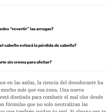
des “revertir” las arrugas?
l cabello evitará la pérdida de cabello?
rte sin crema para afeitar?
s en las axilas, la ciencia del desodorante ha
r mucho más que esa zona. Una nueva
está diseñada para combatir el mal olor desde
 con fórmulas que no solo neutralizan las
ino que también cuidan tu piel. Si alguna vez te