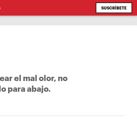
SUSCRÍBETE
S
r el mal olor, no
llo para abajo.