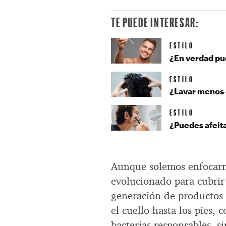
TE PUEDE INTERESAR:
ESTILO
¿En verdad pue
ESTILO
¿Lavar menos e
ESTILO
¿Puedes afeita
Aunque solemos enfocarno
evolucionado para cubri
generación de productos 
el cuello hasta los pies,
bacterias responsables, s