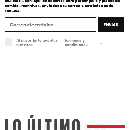
músculos, consejos de expertos para perder peso y planes de
comidas nutritivas, enviados a tu correo electrónico cada
semana.
ENVIAR
Al suscríbirte aceptas
términos y
.
(obligatorio)
nuestros
condiciones
LO ÚLTIMO