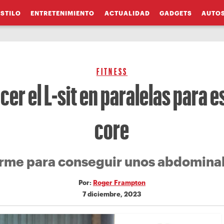
ESTILO
ENTRETENIMIENTO
ACTUALIDAD
GADGETS
AUTO
FITNESS
er el L-sit en paralelas para es
core
irme para conseguir unos abdominal
Por:
Roger Frampton
7 diciembre, 2023