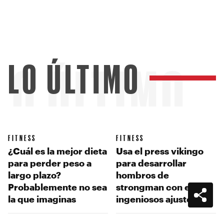
LO ÚLTIMO
LO ÚLTIMO
FITNESS
FITNESS
¿Cuál es la mejor dieta
Usa el press vikingo
para perder peso a
para desarrollar
largo plazo?
hombros de
Probablemente no sea
strongman con estos
la que imaginas
ingeniosos ajustes