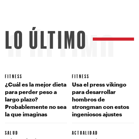
LO ÚLTIMO
LO ÚLTIMO
FITNESS
FITNESS
¿Cuál es la mejor dieta
Usa el press vikingo
para perder peso a
para desarrollar
largo plazo?
hombros de
Probablemente no sea
strongman con estos
la que imaginas
ingeniosos ajustes
SALUD
ACTUALIDAD