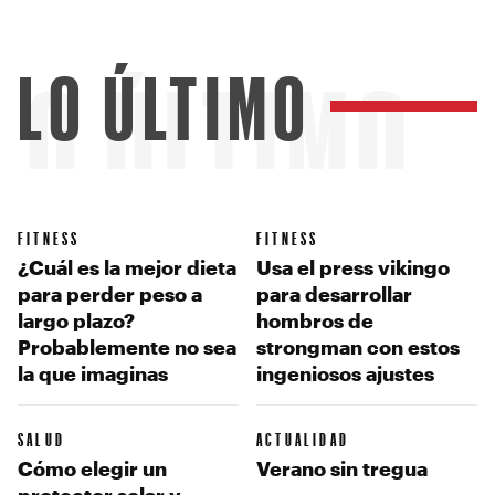
LO ÚLTIMO
LO ÚLTIMO
FITNESS
FITNESS
¿Cuál es la mejor dieta
Usa el press vikingo
para perder peso a
para desarrollar
largo plazo?
hombros de
Probablemente no sea
strongman con estos
la que imaginas
ingeniosos ajustes
SALUD
ACTUALIDAD
Cómo elegir un
Verano sin tregua
protector solar y