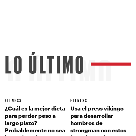
LO ÚLTIMO
LO ÚLTIMO
FITNESS
FITNESS
¿Cuál es la mejor dieta
Usa el press vikingo
para perder peso a
para desarrollar
largo plazo?
hombros de
Probablemente no sea
strongman con estos