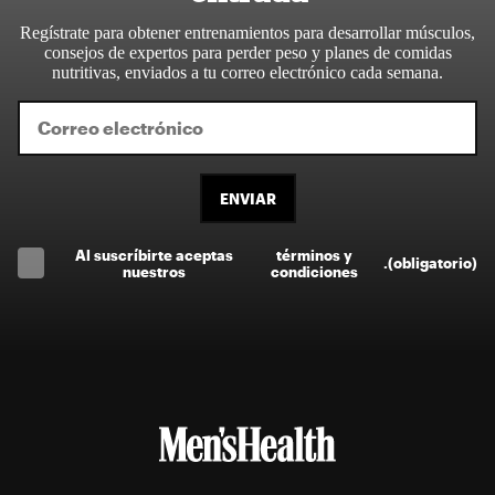
Regístrate para obtener entrenamientos para desarrollar músculos,
consejos de expertos para perder peso y planes de comidas
nutritivas, enviados a tu correo electrónico cada semana.
ENVIAR
Al suscríbirte aceptas
términos y
.
(obligatorio)
nuestros
condiciones