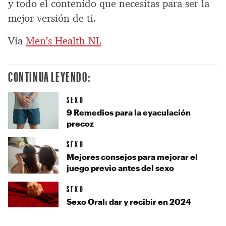
y todo el contenido que necesitas para ser la
mejor versión de ti.
Vía
Men’s Health NL
CONTINUA LEYENDO:
SEXO
9 Remedios para la eyaculación
precoz
SEXO
Mejores consejos para mejorar el
juego previo antes del sexo
SEXO
Sexo Oral: dar y recibir en 2024