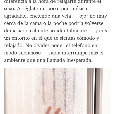
diferencia a la hora de relajarte durante el
sexo. Arréglate un poco, pon música
agradable, enciende una vela — ojo: no muy
cerca de la cama o la noche podría volverse
demasiado caliente accidentalmente — y crea
un entorno en el que te sientas cómodo y
relajado. No olvides poner el teléfono en
modo silencioso — nada interrumpe más el
ambiente que una llamada inesperada.