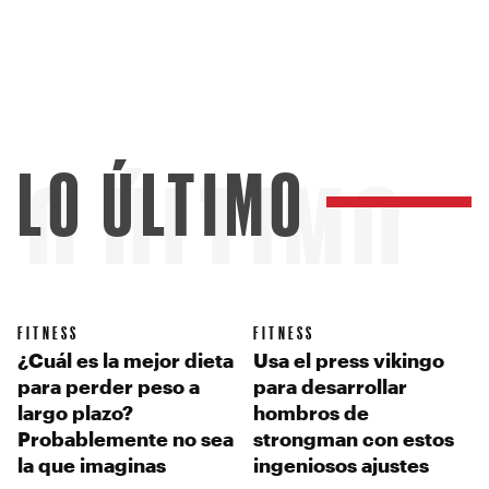
LO ÚLTIMO
LO ÚLTIMO
FITNESS
FITNESS
¿Cuál es la mejor dieta
Usa el press vikingo
para perder peso a
para desarrollar
largo plazo?
hombros de
Probablemente no sea
strongman con estos
la que imaginas
ingeniosos ajustes