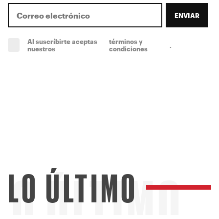
ENVIAR
Al suscríbirte aceptas
términos y
.
(obligatorio)
nuestros
condiciones
LO ÚLTIMO
LO ÚLTIMO