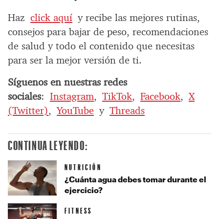
Haz
click aquí
y recibe las mejores rutinas,
consejos para bajar de peso, recomendaciones
de salud y todo el contenido que necesitas
para ser la mejor versión de ti.
Síguenos en nuestras redes
sociales
:
Instagram
,
TikTok
,
Facebook
,
X
(Twitter)
,
YouTube
y
Threads
CONTINUA LEYENDO:
NUTRICIÓN
¿Cuánta agua debes tomar durante el
ejercicio?
FITNESS