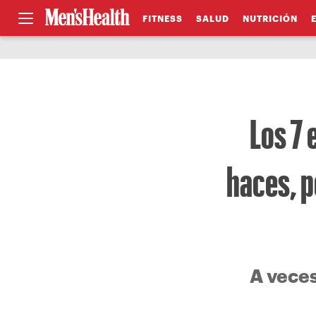
FITNESS
SALUD
NUTRICIÓN
Los 7 
haces, p
A veces