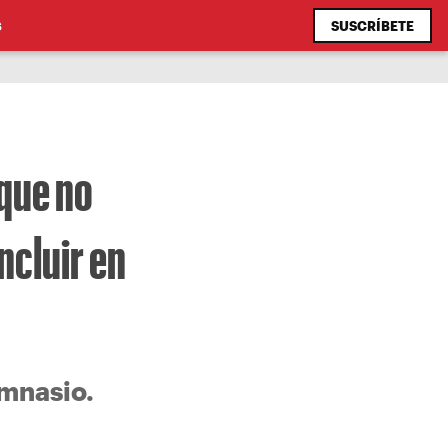
SUSCRÍBETE
S
 que no
ncluir en
imnasio.