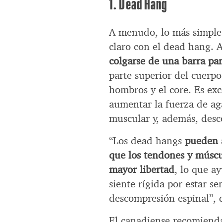
1. Dead Hang
A menudo, lo más simple 
claro con el dead hang. 
colgarse de una barra p
parte superior del cuerpo
hombros y el core. Es exc
aumentar la fuerza de aga
muscular y, además, des
“Los dead hangs
pueden a
que los tendones y músc
mayor libertad
, lo que a
siente rígida por estar s
descompresión espinal”, 
El canadiense recomienda