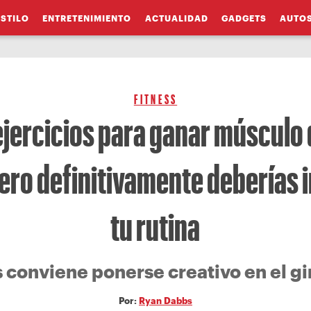
ESTILO
ENTRETENIMIENTO
ACTUALIDAD
GADGETS
AUTO
FITNESS
ejercicios para ganar músculo
ero definitivamente deberías i
tu rutina
 conviene ponerse creativo en el g
Por:
Ryan Dabbs