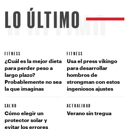
LO ÚLTIMO
LO ÚLTIMO
FITNESS
FITNESS
¿Cuál es la mejor dieta
Usa el press vikingo
para perder peso a
para desarrollar
largo plazo?
hombros de
Probablemente no sea
strongman con estos
la que imaginas
ingeniosos ajustes
SALUD
ACTUALIDAD
Cómo elegir un
Verano sin tregua
protector solar y
evitar los errores