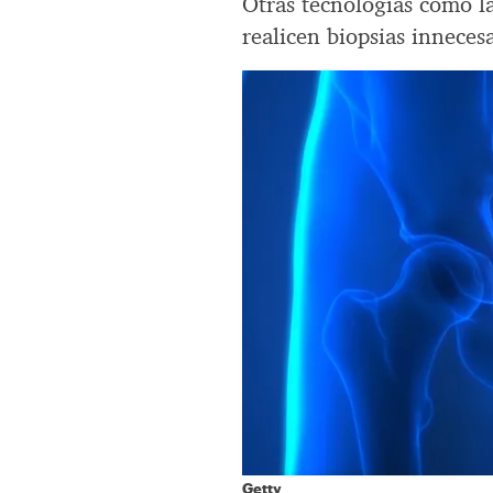
Otras tecnologías como l
realicen biopsias inneces
Getty