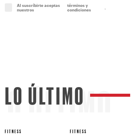
Al suscríbirte aceptas
términos y
.
(obligatorio)
nuestros
condiciones
LO ÚLTIMO
LO ÚLTIMO
FITNESS
FITNESS