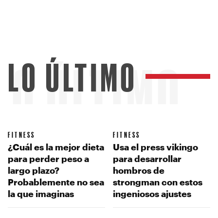
LO ÚLTIMO
LO ÚLTIMO
FITNESS
FITNESS
¿Cuál es la mejor dieta
Usa el press vikingo
para perder peso a
para desarrollar
largo plazo?
hombros de
Probablemente no sea
strongman con estos
la que imaginas
ingeniosos ajustes