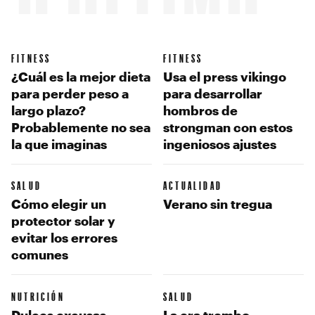
FITNESS
FITNESS
¿Cuál es la mejor dieta
Usa el press vikingo
para perder peso a
para desarrollar
largo plazo?
hombros de
Probablemente no sea
strongman con estos
la que imaginas
ingeniosos ajustes
SALUD
ACTUALIDAD
Cómo elegir un
Verano sin tregua
protector solar y
evitar los errores
comunes
NUTRICIÓN
SALUD
Dulces excusas
La era trembo