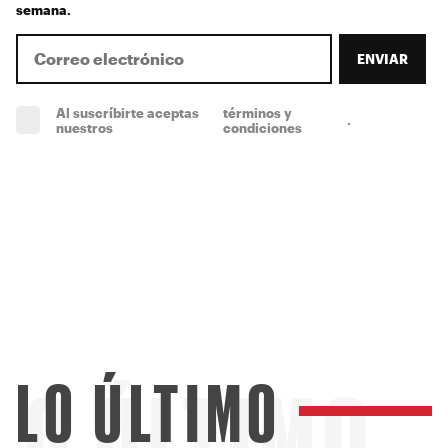
semana.
ENVIAR
Al suscríbirte aceptas
términos y
.
(obligatorio)
nuestros
condiciones
LO ÚLTIMO
LO ÚLTIMO