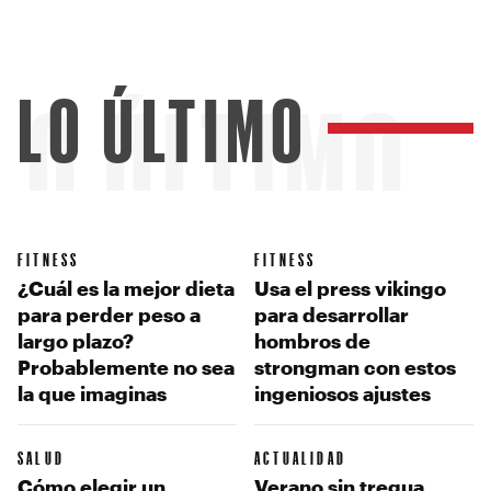
LO ÚLTIMO
LO ÚLTIMO
FITNESS
FITNESS
¿Cuál es la mejor dieta
Usa el press vikingo
para perder peso a
para desarrollar
largo plazo?
hombros de
Probablemente no sea
strongman con estos
la que imaginas
ingeniosos ajustes
SALUD
ACTUALIDAD
Cómo elegir un
Verano sin tregua