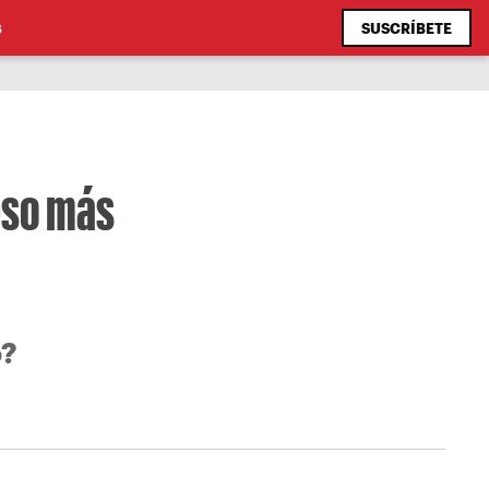
SUSCRÍBETE
S
peso más
o?