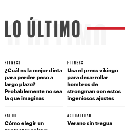
LO ÚLTIMO
LO ÚLTIMO
FITNESS
FITNESS
¿Cuál es la mejor dieta
Usa el press vikingo
para perder peso a
para desarrollar
largo plazo?
hombros de
Probablemente no sea
strongman con estos
la que imaginas
ingeniosos ajustes
SALUD
ACTUALIDAD
Cómo elegir un
Verano sin tregua
protector solar y