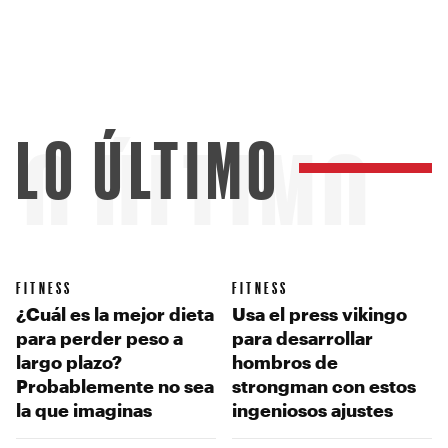
LO ÚLTIMO
LO ÚLTIMO
FITNESS
FITNESS
¿Cuál es la mejor dieta
Usa el press vikingo
para perder peso a
para desarrollar
largo plazo?
hombros de
Probablemente no sea
strongman con estos
la que imaginas
ingeniosos ajustes