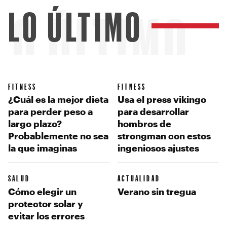
LO ÚLTIMO
LO ÚLTIMO
FITNESS
FITNESS
¿Cuál es la mejor dieta
Usa el press vikingo
para perder peso a
para desarrollar
largo plazo?
hombros de
Probablemente no sea
strongman con estos
la que imaginas
ingeniosos ajustes
SALUD
ACTUALIDAD
Cómo elegir un
Verano sin tregua
protector solar y
evitar los errores