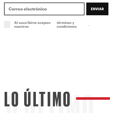
ENVIAR
Al suscríbirte aceptas
términos y
.
(obligatorio)
nuestros
condiciones
LO ÚLTIMO
LO ÚLTIMO