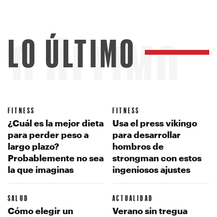
LO ÚLTIMO
LO ÚLTIMO
FITNESS
FITNESS
¿Cuál es la mejor dieta
Usa el press vikingo
para perder peso a
para desarrollar
largo plazo?
hombros de
Probablemente no sea
strongman con estos
la que imaginas
ingeniosos ajustes
SALUD
ACTUALIDAD
Cómo elegir un
Verano sin tregua