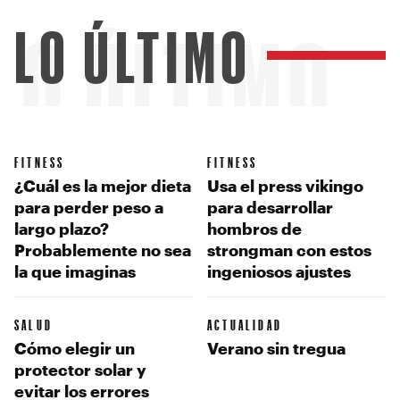
LO ÚLTIMO
LO ÚLTIMO
FITNESS
FITNESS
¿Cuál es la mejor dieta
Usa el press vikingo
para perder peso a
para desarrollar
largo plazo?
hombros de
Probablemente no sea
strongman con estos
la que imaginas
ingeniosos ajustes
SALUD
ACTUALIDAD
Cómo elegir un
Verano sin tregua
protector solar y
evitar los errores