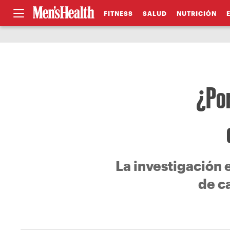
FITNESS
SALUD
NUTRICIÓN
¿Por
La investigación 
de c