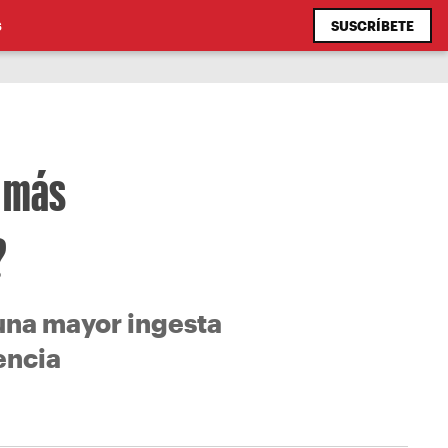
SUSCRÍBETE
S
n más
?
 una mayor ingesta
encia