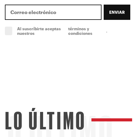
ENVIAR
Al suscríbirte aceptas
términos y
.
(obligatorio)
nuestros
condiciones
LO ÚLTIMO
LO ÚLTIMO