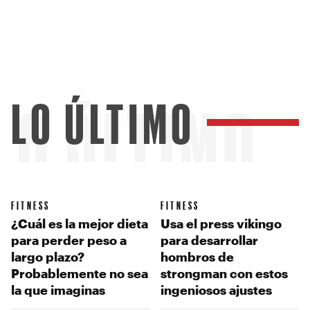
LO ÚLTIMO
LO ÚLTIMO
FITNESS
FITNESS
¿Cuál es la mejor dieta
Usa el press vikingo
para perder peso a
para desarrollar
largo plazo?
hombros de
Probablemente no sea
strongman con estos
la que imaginas
ingeniosos ajustes