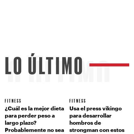
LO ÚLTIMO
LO ÚLTIMO
FITNESS
FITNESS
¿Cuál es la mejor dieta
Usa el press vikingo
para perder peso a
para desarrollar
largo plazo?
hombros de
Probablemente no sea
strongman con estos