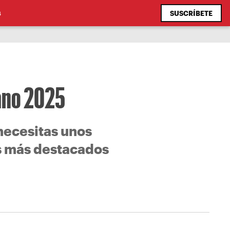
SUSCRÍBETE
S
rano 2025
 necesitas unos
os más destacados