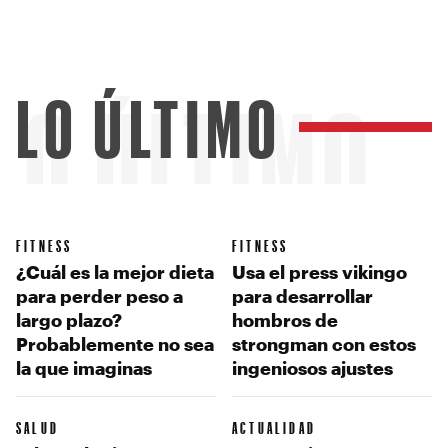
LO ÚLTIMO
LO ÚLTIMO
FITNESS
FITNESS
¿Cuál es la mejor dieta
Usa el press vikingo
para perder peso a
para desarrollar
largo plazo?
hombros de
Probablemente no sea
strongman con estos
la que imaginas
ingeniosos ajustes
SALUD
ACTUALIDAD