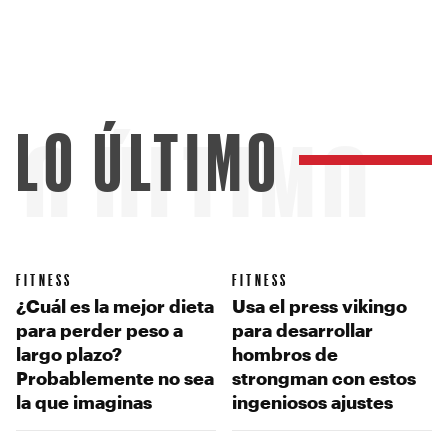
LO ÚLTIMO
LO ÚLTIMO
FITNESS
FITNESS
¿Cuál es la mejor dieta
Usa el press vikingo
para perder peso a
para desarrollar
largo plazo?
hombros de
Probablemente no sea
strongman con estos
la que imaginas
ingeniosos ajustes