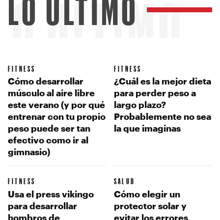
LO ÚLTIMO
LO ÚLTIMO
FITNESS
FITNESS
Cómo desarrollar
¿Cuál es la mejor dieta
músculo al aire libre
para perder peso a
este verano (y por qué
largo plazo?
entrenar con tu propio
Probablemente no sea
peso puede ser tan
la que imaginas
efectivo como ir al
gimnasio)
FITNESS
SALUD
Usa el press vikingo
Cómo elegir un
para desarrollar
protector solar y
hombros de
evitar los errores