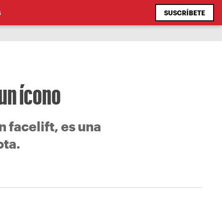
SUSCRÍBETE
S
un ícono
facelift, es una
ota.