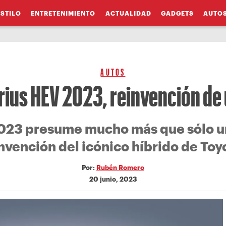
ESTILO
ENTRETENIMIENTO
ACTUALIDAD
GADGETS
AUTO
AUTOS
rius HEV 2023, reinvención de 
2023 presume mucho más que sólo un 
nvención del icónico híbrido de Toy
Por:
Rubén Romero
20 junio, 2023