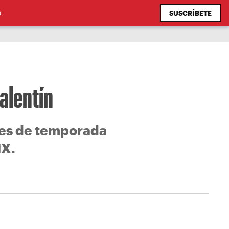
SUSCRÍBETE
S
Valentín
ores de temporada
MX.