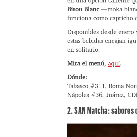
en una opción caliente qu
Bisou Blanc
—moka blanco
funciona como capricho 
Disponibles desde enero 
estas bebidas encajan igu
en solitario.
Mira el menú
,
aquí
.
Dónde
:
Tabasco #311, Roma Nort
Nápoles #36, Juárez, CD
2. SAN Matcha: sabores 