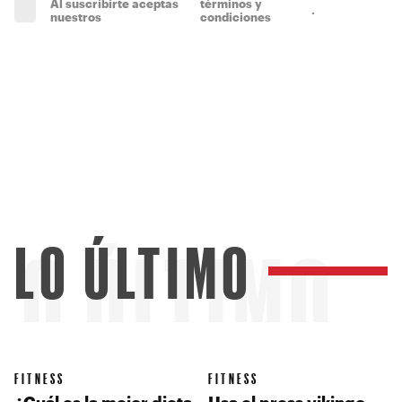
Al suscríbirte aceptas
términos y
.
(obligatorio)
nuestros
condiciones
LO ÚLTIMO
LO ÚLTIMO
FITNESS
FITNESS
¿Cuál es la mejor dieta
Usa el press vikingo