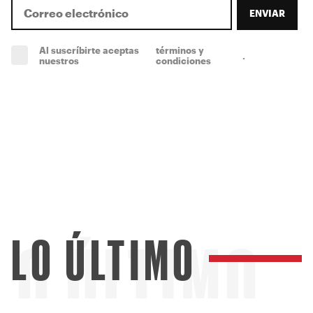
ENVIAR
Al suscríbirte aceptas
términos y
.
(obligatorio)
nuestros
condiciones
LO ÚLTIMO
LO ÚLTIMO