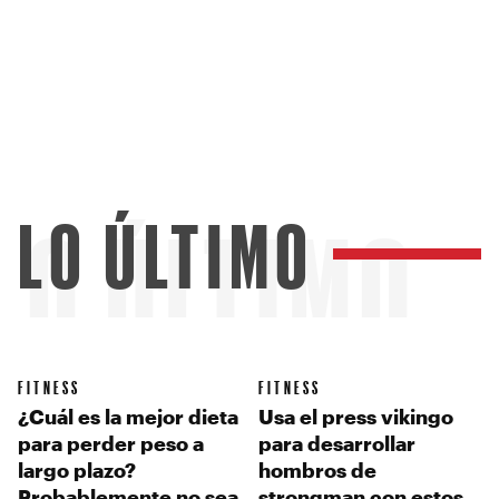
LO ÚLTIMO
LO ÚLTIMO
FITNESS
FITNESS
¿Cuál es la mejor dieta
Usa el press vikingo
para perder peso a
para desarrollar
largo plazo?
hombros de
Probablemente no sea
strongman con estos