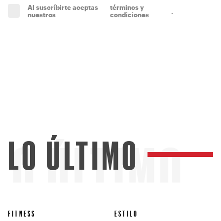
Al suscríbirte aceptas
términos y
.
(obligatorio)
nuestros
condiciones
LO ÚLTIMO
LO ÚLTIMO
FITNESS
ESTILO