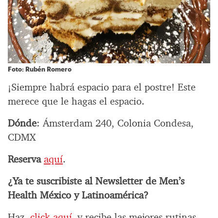
Foto: Rubén Romero
¡Siempre habrá espacio para el postre! Este
merece que le hagas el espacio.
Dónde
: Ámsterdam 240, Colonia Condesa,
CDMX
Reserva
aquí
.
¿Ya te suscribiste al Newsletter de Men’s
Health México y Latinoamérica?
Haz
click aquí
y recibe las mejores rutinas,