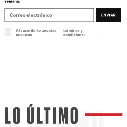
semana.
ENVIAR
Al suscríbirte aceptas
términos y
.
(obligatorio)
nuestros
condiciones
LO ÚLTIMO
LO ÚLTIMO