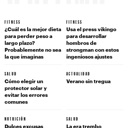
FITNESS
FITNESS
¿Cuál es la mejor dieta
Usa el press vikingo
para perder peso a
para desarrollar
largo plazo?
hombros de
Probablemente no sea
strongman con estos
la que imaginas
ingeniosos ajustes
SALUD
ACTUALIDAD
Cómo elegir un
Verano sin tregua
protector solar y
evitar los errores
comunes
NUTRICIÓN
SALUD
Dulces excusas
La era trembo