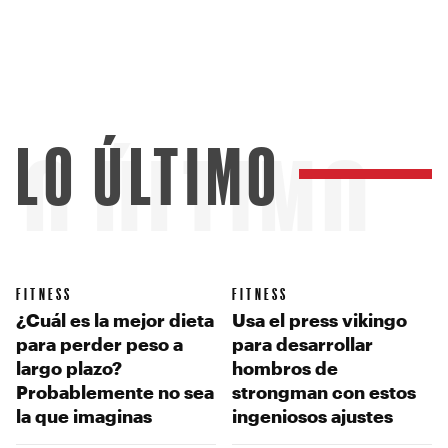
LO ÚLTIMO
LO ÚLTIMO
FITNESS
FITNESS
¿Cuál es la mejor dieta
Usa el press vikingo
para perder peso a
para desarrollar
largo plazo?
hombros de
Probablemente no sea
strongman con estos
la que imaginas
ingeniosos ajustes