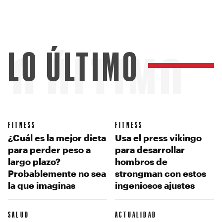
LO ÚLTIMO
LO ÚLTIMO
FITNESS
FITNESS
¿Cuál es la mejor dieta
Usa el press vikingo
para perder peso a
para desarrollar
largo plazo?
hombros de
Probablemente no sea
strongman con estos
la que imaginas
ingeniosos ajustes
SALUD
ACTUALIDAD