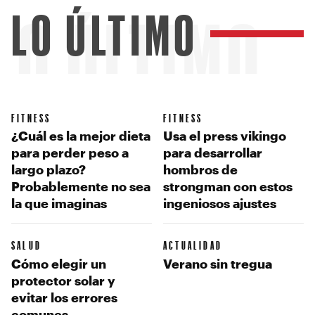
LO ÚLTIMO
LO ÚLTIMO
FITNESS
FITNESS
¿Cuál es la mejor dieta
Usa el press vikingo
para perder peso a
para desarrollar
largo plazo?
hombros de
Probablemente no sea
strongman con estos
la que imaginas
ingeniosos ajustes
SALUD
ACTUALIDAD
Cómo elegir un
Verano sin tregua
protector solar y
evitar los errores
comunes