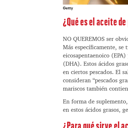
Getty
¿Qué es el aceite d
NO QUEREMOS ser obvios,
Más específicamente, se 
eicosapentaenoico (EPA) 
(DHA). Estos ácidos gras
en ciertos pescados. El s
consideran “pescados gras
mariscos también contie
En forma de suplemento, e
en estos ácidos grasos, g
¿Para qué sirve el a