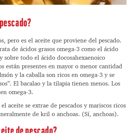
e pescado?
 pero es el aceite que proviene del pescado.
trata de ácidos grasos omega-3 como el ácido
y sobre todo el ácido docosahexaenoico
os están presentes en mayor o menor cantidad
almón y la caballa son ricos en omega-3 y se
os”. El bacalao y la tilapia tienen menos. Los
nen omega-3.
l aceite se extrae de pescados y mariscos ricos
eneralmente de kril o anchoas. (Sí, anchoas).
ceite de pescado?