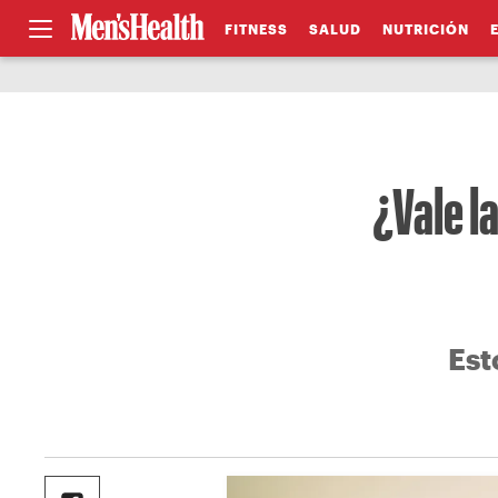
FITNESS
SALUD
NUTRICIÓN
¿Vale l
Est